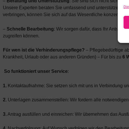
–
Beratung und Unterstützung
: Sie sind sich nicht sicher
Die
Unsere Experten beraten Sie umfassend und unterstützen Sie Sc
verbringen, können Sie sich auf das Wesentliche konzentrieren
–
Schnelle Bearbeitung
: Wir sorgen dafür, dass Ihr Antrag 
zugreifen können.
Für wen ist die Verhinderungspflege?
– Pflegebedürftige a
Krankheit, Urlaub oder aus anderen Gründen) – Für bis zu
6 
So funktioniert unser Service
:
1.
Kontaktaufnahme: Sie setzen sich mit uns in Verbindung und w
2.
Unterlagen zusammenstellen: Wir fordern alle notwendigen
3.
Antrag ausfüllen und einreichen: Wir übernehmen das Aus
4.
Nachverfolgung: Auf Wunsch verfolgen wir den Bearbeitungss