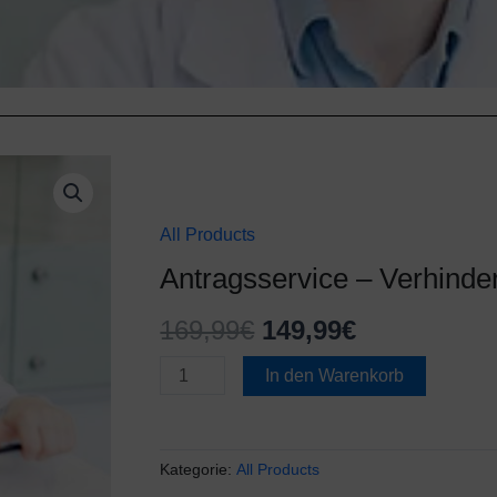
Antragsservice
Ursprünglicher
Aktueller
-
Preis
Preis
Verhinderungspflege
All Products
Menge
war:
ist:
Antragsservice – Verhinde
169,99€
149,99€.
169,99
€
149,99
€
In den Warenkorb
Kategorie:
All Products