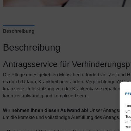
Beschreibung
Beschreibung
Antragsservice für Verhinderungsp
Die Pflege eines geliebten Menschen erfordert viel Zeit und H
es durch Urlaub, Krankheit oder andere Verpflichtungen? Gena
finanzielle Unterstützung von der Krankenkasse erhalten, um e
kann zeitaufwändig und kompliziert sein.
Um 
Wir nehmen Ihnen diesen Aufwand ab!
Unser Antragsservic
um 
Tec
um die korrekte und vollständige Ausfüllung des Antrags, d
auf
zur