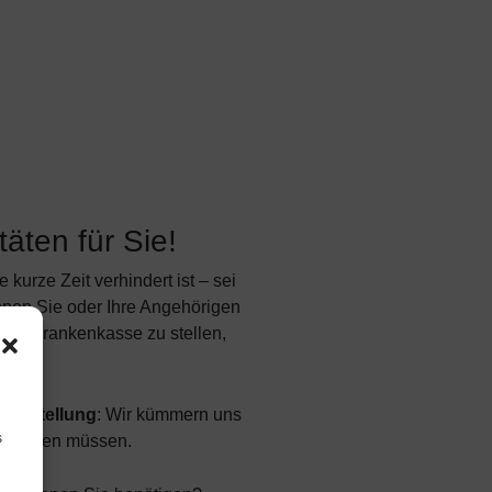
äten für Sie!
kurze Zeit verhindert ist – sei
nnen Sie oder Ihre Angehörigen
 der Krankenkasse zu stellen,
serstellung
: Wir kümmern uns
s
en machen müssen.