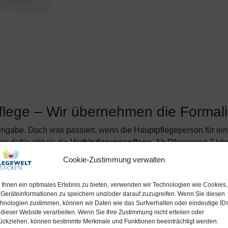
flege – Wir übernehmen die Formalit
ingabe. Doch was passiert, wenn die Hauptpflegeperson für eine 
u dafür gibt es die
Verhinderungspflege
. Ab Pflegegrad 2 kö
ine Vertretung für die Pflege sicherzustellen. Doch Anträge bei
Cookie-Zustimmung verwalten
Ihnen ein optimales Erlebnis zu bieten, verwenden wir Technologien wie Cookies,
e für die Verhinderungspflege bietet Ihnen: –
Komplette Antrag
Geräteinformationen zu speichern und/oder darauf zuzugreifen. Wenn Sie diesen
hnologien zustimmen, können wir Daten wie das Surfverhalten oder eindeutige ID
amit Sie sich keine Sorgen um Formfehler oder fehlende Angab
 dieser Website verarbeiten. Wenn Sie Ihre Zustimmung nicht erteilen oder
ückziehen, können bestimmte Merkmale und Funktionen beeinträchtigt werden.