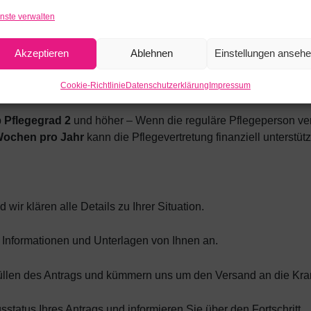
, ob Sie Anspruch auf Verhinderungspflege haben oder welche In
nste verwalten
hritt für Schritt. –
Zeitersparnis
: Anstatt Stunden mit Formu
 – Ihre Familie. Wir erledigen den Rest für Sie.
Akzeptieren
Ablehnen
Einstellungen anseh
zeitnah bei der Krankenkasse eingeht, sodass Sie zügig auf die 
Cookie-Richtlinie
Datenschutzerklärung
Impressum
b
Pflegegrad 2
und höher – Wenn die reguläre Pflegeperson verhi
Wochen pro Jahr
kann die Pflegevertretung finanziell unterstüt
ir klären alle Details zu Ihrer Situation.
 Informationen und Unterlagen von Ihnen an.
füllen des Antrags und kümmern uns um den Versand an die Kr
tatus Ihres Antrags und informieren Sie über den Fortschritt.