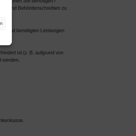
formationen Sie benötigen?
laren und Behördenschreiben zu
en
dringend benötigten Leistungen
ndert ist (z. B. aufgrund von
zt werden.
ankenkasse.