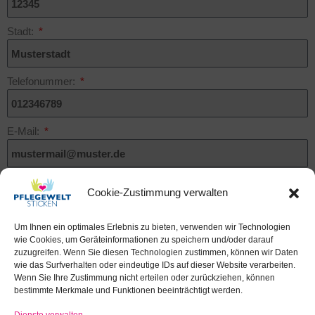
Stadt:
Telefonummer:
E-Mail:
Krankenkasse:
Cookie-Zustimmung verwalten
Um Ihnen ein optimales Erlebnis zu bieten, verwenden wir Technologien
Krankenversicherungsnummer:
wie Cookies, um Geräteinformationen zu speichern und/oder darauf
zuzugreifen. Wenn Sie diesen Technologien zustimmen, können wir Daten
wie das Surfverhalten oder eindeutige IDs auf dieser Website verarbeiten.
Wenn Sie Ihre Zustimmung nicht erteilen oder zurückziehen, können
Pflegegrad
bestimmte Merkmale und Funktionen beeinträchtigt werden.
Dienste verwalten